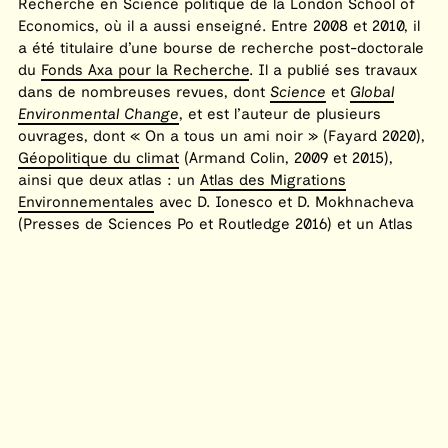
Recherche en Science politique de la London School of
Economics, où il a aussi enseigné. Entre 2008 et 2010, il
a été titulaire d’une bourse de recherche post-doctorale
du
Fonds Axa pour la Recherche
. Il a publié ses travaux
dans de nombreuses revues, dont
Science
et
Global
Environmental Change
, et est l’auteur de plusieurs
ouvrages, dont
On a tous un ami noir
(Fayard 2020),
Géopolitique du climat
(Armand Colin, 2009 et 2015),
ainsi que deux atlas : un
Atlas des Migrations
Environnementales
avec D. Ionesco et D. Mokhnacheva
(Presses de Sciences Po et Routledge 2016) et un
Atlas
de l’Anthropocène
, avec A. Rankovic et l’Atelier de
Cartographie de Sciences Po (Presses de Sciences Po
THÉÂTRE DES ÉCRITURES DU RÉEL
2019).
Par ailleurs, il est directeur du domaine
Politiques de la
Terre
aux
Presses de Sciences Po
et président du
ACCUEIL
Conseil d’Administration de l’ONG
Climate Voices
, qui
AGENDA
cherche à relier les jeunes du Nord et du Sud autour des
enjeux climatiques.
CENTRE DES ÉCRITURES DU RÉEL