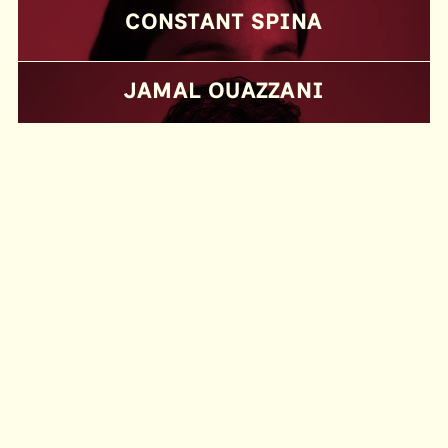
CONSTANT SPINA
JAMAL OUAZZANI
THÉÂTRE DES ÉCRITURES DU RÉEL
DISTRIBUTION
ACCUEIL
AGENDA
INFOS PRATIQUES
CENTRE DES ÉCRITURES DU RÉEL
LIBRAIRIE L’HYDRE AUX MILLE TÊTES
À L'ÉCOLE DU RÉEL
96 rue Saint-Savournin, 13001 Marseille
CIE MAISON
—
Durée : 1:30
INFOS PRATIQUES